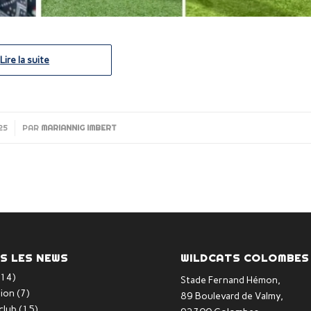
Lire la suite
25
PAR
MARIANNIG IMBERT
S LES NEWS
WILDCATS COLOMBES
14)
Stade Fernand Hémon,
ion
(7)
89 Boulevard de Valmy,
club
(15)