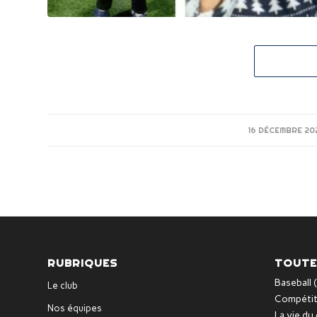
16 DÉCEMBRE 20
/
RUBRIQUES
TOUTE
Baseball
(
Le club
Compétit
Nos équipes
La vie du 