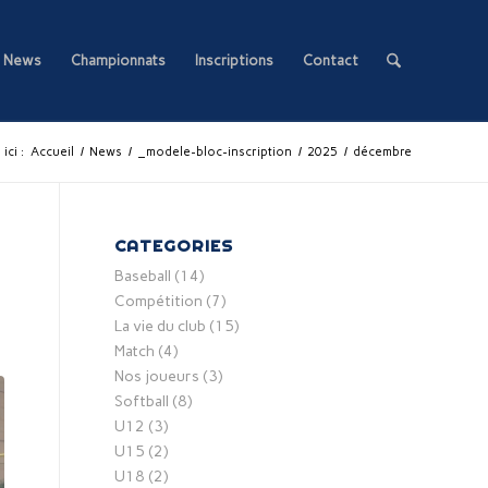
News
Championnats
Inscriptions
Contact
ici :
Accueil
/
News
/
_modele-bloc-inscription
/
2025
/
décembre
CATEGORIES
Baseball
(14)
Compétition
(7)
La vie du club
(15)
Match
(4)
Nos joueurs
(3)
Softball
(8)
U12
(3)
U15
(2)
U18
(2)