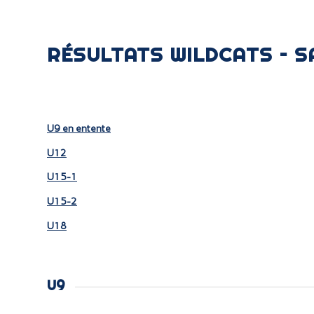
RÉSULTATS WILDCATS – S
U9 en entente
U12
U15-1
U15-2
U18
U9