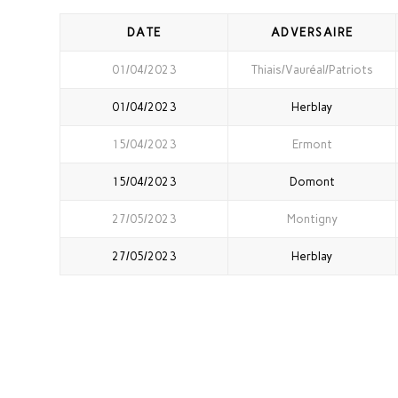
DATE
ADVERSAIRE
01/04/2023
Thiais/Vauréal/Patriots
01/04/2023
Herblay
15/04/2023
Ermont
15/04/2023
Domont
27/05/2023
Montigny
27/05/2023
Herblay