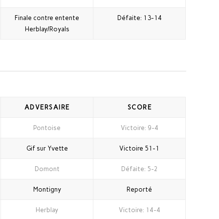
Finale contre entente
Défaite: 13-14
Herblay/Royals
ADVERSAIRE
SCORE
Pontoise
Victoire: 9-4
Gif sur Yvette
Victoire 51-1
Domont
Défaite: 5-2
Montigny
Reporté
Herblay
Victoire: 14-4